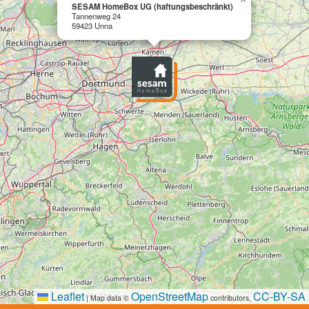
SESAM HomeBox UG (haftungsbeschränkt)
Tannenweg 24
59423 Unna
Leaflet
OpenStreetMap
CC-BY-SA
|
Map data ©
contributors,