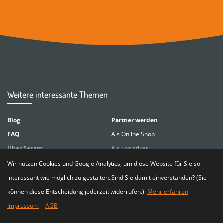
Weitere interessante Themen
Blog
Partner werden
FAQ
Als Online Shop
Über Sesam
Als Logistiker
Karriere
Wir nutzen Cookies und Google Analytics, um diese Website für Sie so
Modell Dorf & Land
Kontakt
interessant wie möglich zu gestalten. Sind Sie damit einverstanden? (Sie
Details für die Gemeinden
können diese Entscheidung jederzeit widerrufen.)
Mehr erfahren
Details für den Handel
Impressum
AGB
Details für die Bürger